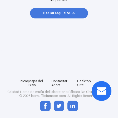
requisitos.
Dar su requisito
Inicio
Mapa del
Contactar
Desktop
Sitio
Ahora
Site
Calidad
Horno de mufla del laboratorio
Fábrica De China.Copyright
© 2025 labmufflefurnace.com. All Rights Reserved.