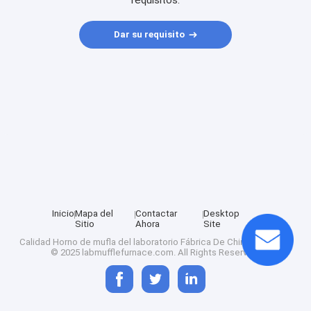
requisitos.
Dar su requisito
Inicio
Mapa del
Contactar
Desktop
Sitio
Ahora
Site
Calidad
Horno de mufla del laboratorio
Fábrica De China.Copyright
© 2025 labmufflefurnace.com. All Rights Reserved.